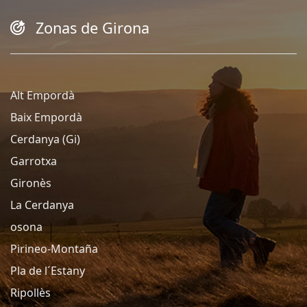
Zonas de Girona
Alt Empordà
Baix Empordà
Cerdanya (Gi)
Garrotxa
Gironès
La Cerdanya
osona
Pirineo-Montaña
Pla de l´Estany
Ripollès