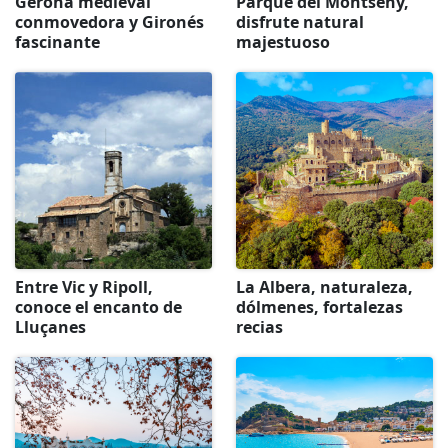
Gerona medieval
Parque del Montseny,
conmovedora y Gironés
disfrute natural
fascinante
majestuoso
Entre Vic y Ripoll,
La Albera, naturaleza,
conoce el encanto de
dólmenes, fortalezas
Lluçanes
recias