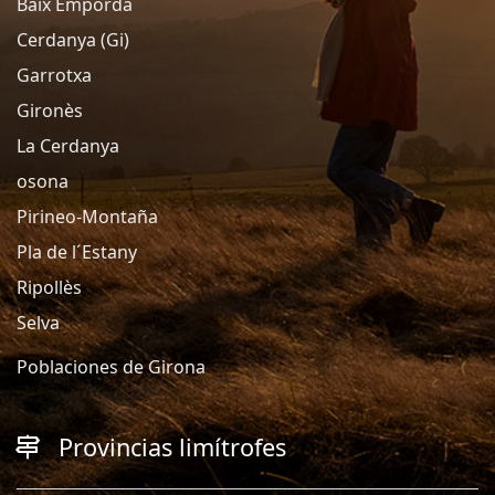
Baix Empordà
Cerdanya (Gi)
Garrotxa
Gironès
La Cerdanya
osona
Pirineo-Montaña
Pla de l´Estany
Ripollès
Selva
Poblaciones de Girona
Provincias limítrofes