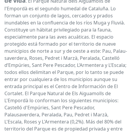
de vida
. El Parque Natural dels Aiguamolls de
l'Empordà es el segundo humedal de Cataluña. Lo
forman un conjunto de lagos, cercados y prados
inundables en la confluencia de los ríos Muga y Fluvià.
Constituye un hábitat privilegiado para la fauna,
especialmente para las aves acuáticas. El espacio
protegido está formado por el territorio de nueve
municipios de norte a sur y de oeste a este: Pau, Palau-
saverdera, Roses, Pedret i Marzà, Peralada, Castelló
d’Empúries, Sant Pere Pescador, L’Armentera y L’Escala;
todos ellos delimitan el Parque, por lo tanto se puede
entrar por cualquiera de los municipios aunque su
entrada principal es el Centro de Información de El
Cortalet. El Parque Natural de Els Aiguamolls de
L'Empordà lo conforman los siguientes municipios:
Castelló d'Empúries, Sant Pere Pescador,
Palausaverdera, Peralada, Pau, Pedret i Marzà,
L'Escala, Roses y L'Armentera (0,2%). Más del 80% del
territorio del Parque es de propiedad privada y entre