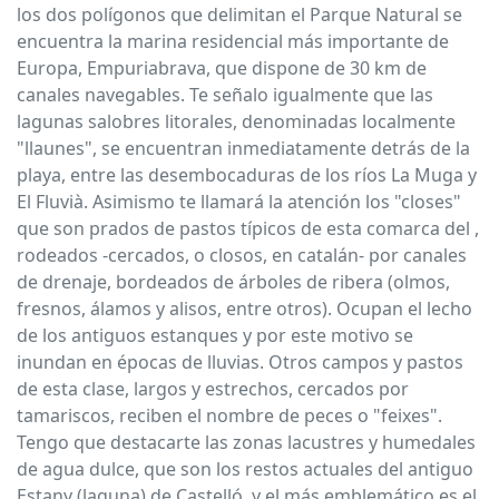
los dos polígonos que delimitan el Parque Natural se
encuentra la marina residencial más importante de
Europa, Empuriabrava, que dispone de 30 km de
canales navegables. Te señalo igualmente que las
lagunas salobres litorales, denominadas localmente
"llaunes", se encuentran inmediatamente detrás de la
playa, entre las desembocaduras de los ríos La Muga y
El Fluvià. Asimismo te llamará la atención los "closes"
que son prados de pastos típicos de esta comarca del ,
rodeados -cercados, o closos, en catalán- por canales
de drenaje, bordeados de árboles de ribera (olmos,
fresnos, álamos y alisos, entre otros). Ocupan el lecho
de los antiguos estanques y por este motivo se
inundan en épocas de lluvias. Otros campos y pastos
de esta clase, largos y estrechos, cercados por
tamariscos, reciben el nombre de peces o "feixes".
Tengo que destacarte las zonas lacustres y humedales
de agua dulce, que son los restos actuales del antiguo
Estany (laguna) de Castelló, y el más emblemático es el