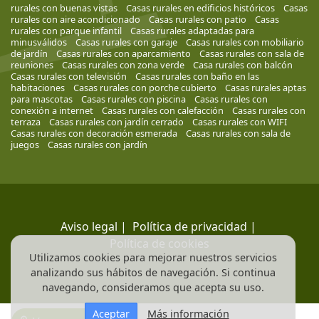
rurales con buenas vistas
Casas rurales en edificios históricos
Casas
rurales con aire acondicionado
Casas rurales con patio
Casas
rurales con parque infantil
Casas rurales adaptadas para
minusválidos
Casas rurales con garaje
Casas rurales con mobiliario
de jardín
Casas rurales con aparcamiento
Casas rurales con sala de
reuniones
Casas rurales con zona verde
Casa rurales con balcón
Casas rurales con televisión
Casas rurales con baño en las
habitaciones
Casas rurales con porche cubierto
Casas rurales aptas
para mascotas
Casas rurales con piscina
Casas rurales con
conexión a internet
Casas rurales con calefacción
Casas rurales con
terraza
Casas rurales con jardín cerrado
Casas rurales con WIFI
Casas rurales con decoración esmerada
Casas rurales con sala de
juegos
Casas rurales con jardín
Aviso legal
|
Política de privacidad
|
Política de cookies
Utilizamos cookies para mejorar nuestros servicios
analizando sus hábitos de navegación. Si continua
navegando, consideramos que acepta su uso.
Aceptar
Más información