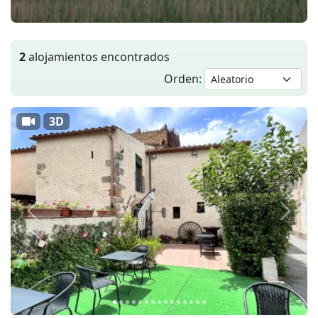
2
alojamientos encontrados
Orden:
3D
Anterior
Siguie