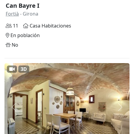
Can Bayre I
Fortià
- Girona
11
Casa Habitaciones
En población
No
3D
Anterior
Siguie