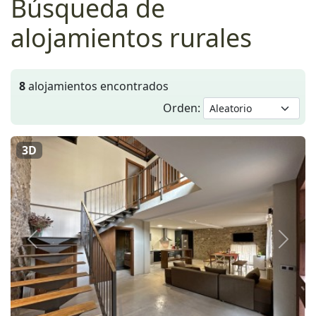
Búsqueda de
alojamientos rurales
8
alojamientos encontrados
Orden:
3D
Anterior
Siguie