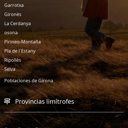
Garrotxa
Gironès
La Cerdanya
osona
Pirineo-Montaña
Pla de l´Estany
Ripollès
Selva
Poblaciones de Girona
Provincias limítrofes