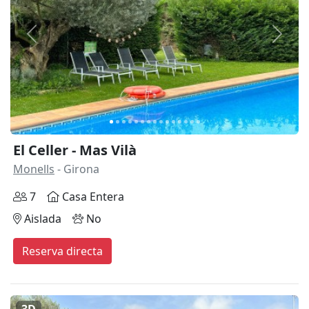
Anterior
Siguie
El Celler - Mas Vilà
Monells
- Girona
7
Casa Entera
Aislada
No
Reserva directa