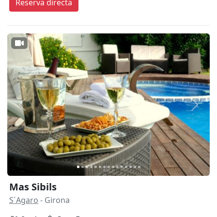
Reserva directa
Anterior
Siguie
Mas Sibils
S´Agaro
- Girona