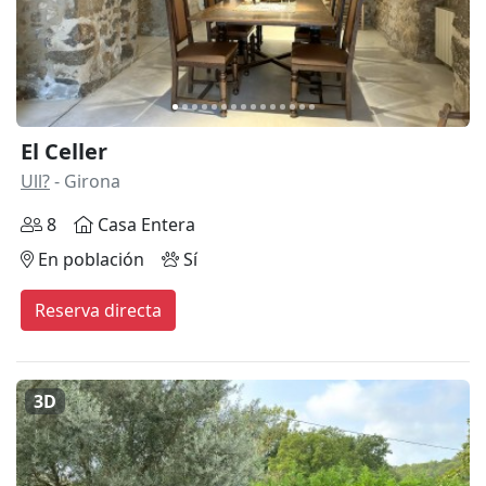
El Celler
Ull?
- Girona
8
Casa Entera
En población
Sí
Reserva directa
3D