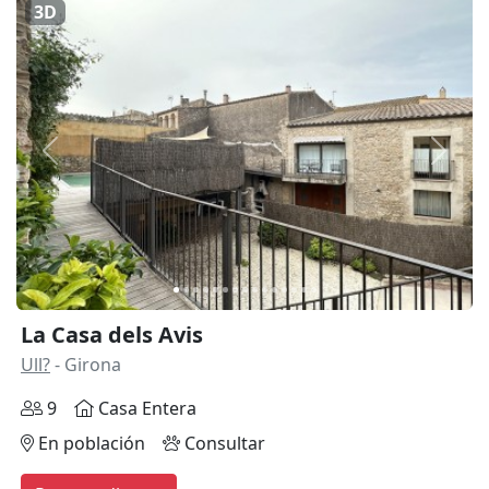
3D
Anterior
Siguie
La Casa dels Avis
Ull?
- Girona
9
Casa Entera
En población
Consultar