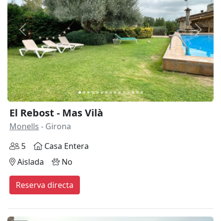
Anterior
Siguie
El Rebost - Mas Vilà
Monells
- Girona
5
Casa Entera
Aislada
No
Reserva directa