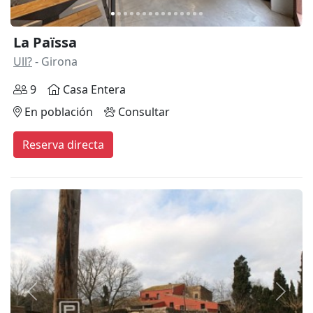
La Païssa
Ull?
- Girona
9
Casa Entera
En población
Consultar
Reserva directa
Anterior
Siguie