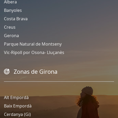
Albera
Banyoles
Costa Brava
Creus
Gerona
Parque Natural de Montseny
Vic-Ripoll por Osona- Lluçanès
Zonas de Girona
Alt Empordà
Baix Empordà
Cerdanya (Gi)