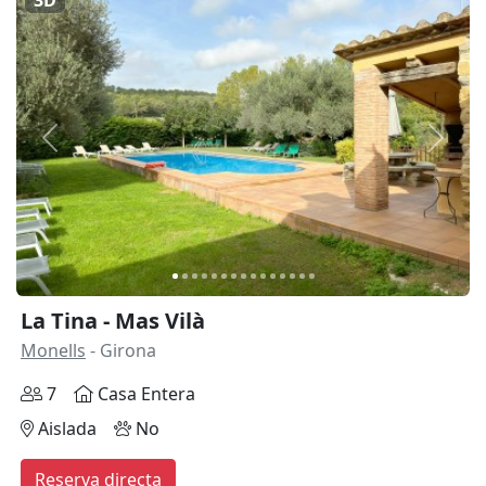
3D
Anterior
Siguie
La Tina - Mas Vilà
Monells
- Girona
7
Casa Entera
Aislada
No
Reserva directa